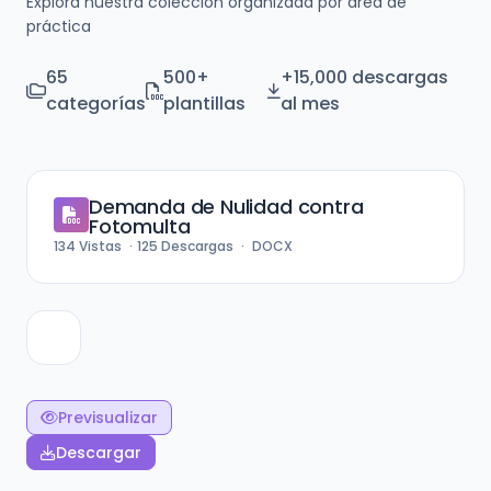
Explora nuestra colección organizada por área de
práctica
65
500+
+15,000 descargas
categorías
plantillas
al mes
Demanda de Nulidad contra
Fotomulta
134
Vistas
125
Descargas
DOCX
Previsualizar
Descargar