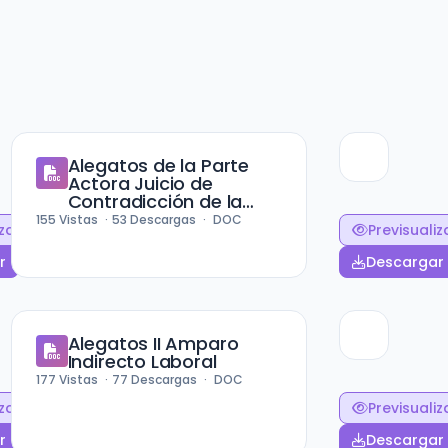
Alegatos de la Parte
Actora Juicio de
Contradicción de la
Maternidad
155
Vistas
53
Descargas
DOC
izar
Previsualiz
r
Descargar
Alegatos II Amparo
Indirecto Laboral
177
Vistas
77
Descargas
DOC
izar
Previsualiz
r
Descargar