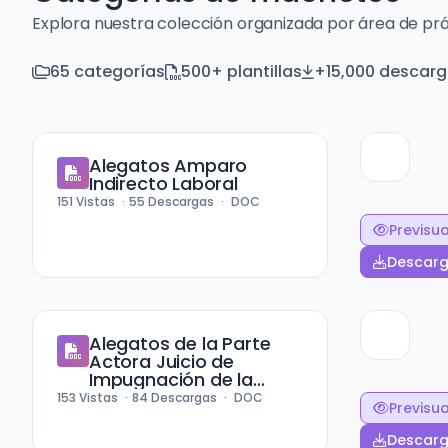
Explora nuestra colección organizada por área de pr
65 categorías
500+ plantillas
+15,000 descarg
Alegatos Amparo
Indirecto Laboral
151
Vistas
55
Descargas
DOC
Previsua
Descarg
Alegatos de la Parte
Actora Juicio de
Impugnación de la
Paternidad
153
Vistas
84
Descargas
DOC
Previsua
Descarg