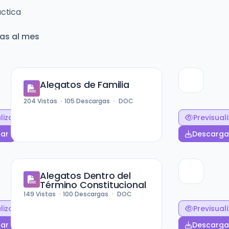
áctica
as al mes
Alegatos de Familia
204
Vistas
105
Descargas
DOC
lizar
Previsual
ar
Descarga
Alegatos Dentro del
Término Constitucional
149
Vistas
100
Descargas
DOC
lizar
Previsual
ar
Descarga