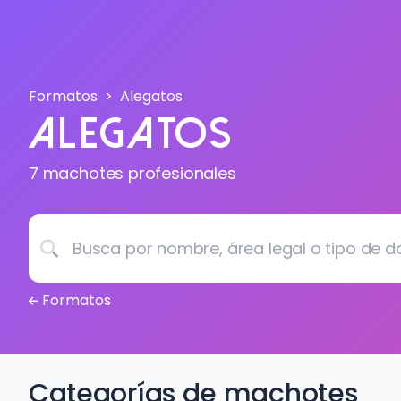
Formatos
Alegatos
Alegatos
7 machotes profesionales
Busca por nombre, área legal o tipo de documento.
Formatos
Categorías de machotes