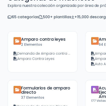
Explora nuestra colección organizada por área de pr
65 categorías
500+ plantillas
+15,000 descarg
Amparo contra leyes
Amp
2 Elementos
64 
Demanda de Amparo contra Leyes
Ampar
Amparo Contra Leyes
Formularios de amparo
Acu
directo
Eje
Am
37 Elementos
177
Vista