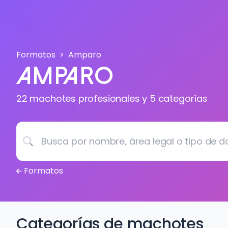
Formatos
Amparo
Amparo
22 machotes profesionales y 5 categorías
Busca por nombre, área legal o tipo de documento.
Formatos
Categorías de machotes