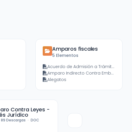
Amparos fiscales
5 Elementos
Acuerdo de Admisión a Trámite de Demanda de Amparo Indirecto
Amparo Indirecto Contra Embargo de Cuentas Bancarias
Alegatos
ro Contra Leyes -
rés Jurídico
89
Descargas
DOC