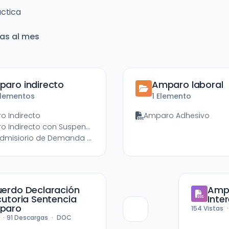
áctica
as al mes
aro indirecto
Amparo laboral
Elementos
1 Elemento
o Indirecto
Amparo Adhesivo
Amparo Indirecto con Suspensión de Plano
Auto Admisiorio de Demanda de Amparo Indirecto en Materia Administrativa
erdo Declaración
Ampa
cutoria Sentencia
Inte
paro
154
Vistas
s
91
Descargas
DOC