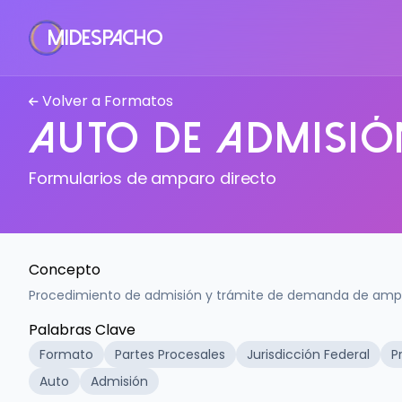
MiDespacho
Volver a Formatos
Auto de Admisió
Formularios de amparo directo
Concepto
Procedimiento de admisión y trámite de demanda de ampa
Palabras Clave
Formato
Partes Procesales
Jurisdicción Federal
P
Auto
Admisión