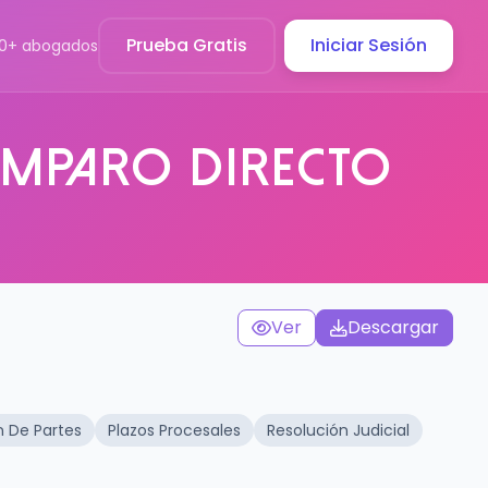
Prueba Gratis
Iniciar Sesión
00+ abogados
Amparo Directo
Ver
Descargar
n De Partes
Plazos Procesales
Resolución Judicial