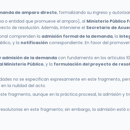
emanda de amparo directo
, formalizando su ingreso y autoriza
a o entidad que promueve el amparo), al
Ministerio Público 
ecto de resolución. Además, interviene el
Secretario de Acue
cional comprenden la
admisión formal de la demanda
, la
inte
blico, y la
notificación
correspondiente. En favor del promoven
y admisión de la demanda
con fundamento en los artículos 10
al Ministerio Público
, y la
formulación del proyecto de reso
idades no se especifican expresamente en este fragmento, pero 
en la nulidad del acto.
este fragmento, aunque en la práctica procesal, la admisión y t
solutorias en este fragmento; sin embargo, la admisión está c