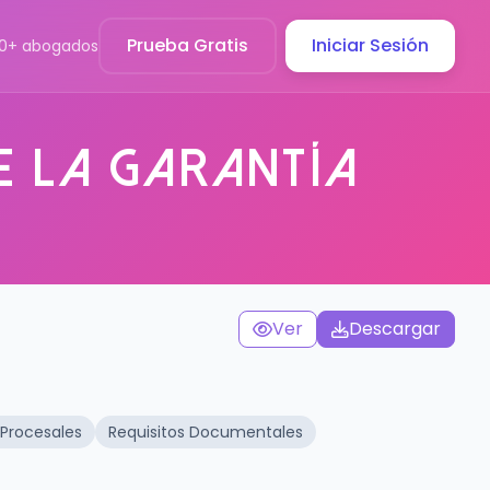
Prueba Gratis
Iniciar Sesión
00+ abogados
e la garantía
Ver
Descargar
 Procesales
Requisitos Documentales