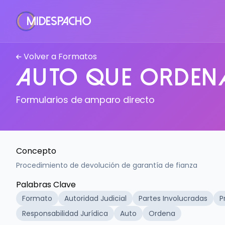
MiDespacho
Volver a Formatos
Auto que ordena
Formularios de amparo directo
Concepto
Procedimiento de devolución de garantía de fianza
Palabras Clave
Formato
Autoridad Judicial
Partes Involucradas
P
Responsabilidad Jurídica
Auto
Ordena