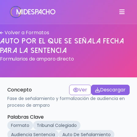
MiDespacho
Volver a Formatos
Auto por el que se señala fecha
para la sentencia
Formularios de amparo directo
Concepto
Ver
Descargar
Fase de señalamiento y formalización de audiencia en
proceso de amparo
Palabras Clave
Formato
Tribunal Colegiado
Audiencia Sentencia
Auto De Señalamiento