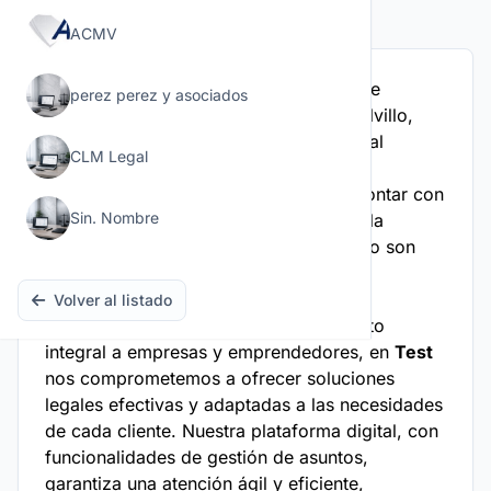
Derecho Mercantil y Empresarial
ACMV
Con una visión innovadora y un enfoque 
perez perez y asociados
personalizado, 
Test
 se distingue en Calvillo, 
Aguascalientes, como un despacho legal 
CLM Legal
liderado por Juan, experto en 
Derecho 
Mercantil y Empresarial
. A pesar de contar con 
Sin. Nombre
un equipo de colaboradores reducido, la 
calidad y dedicación de nuestro servicio son 
inigualables.
Volver al listado
Especializados en brindar asesoramiento 
integral a empresas y emprendedores, en 
Test
nos comprometemos a ofrecer soluciones 
legales efectivas y adaptadas a las necesidades 
de cada cliente. Nuestra plataforma digital, con 
funcionalidades de gestión de asuntos, 
garantiza una atención ágil y eficiente, 